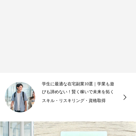
本業保有者・自営業者に最適な在宅副
業10選｜収入源を増やし、ビジネスを
さらに加速...
ビジネスインフラ