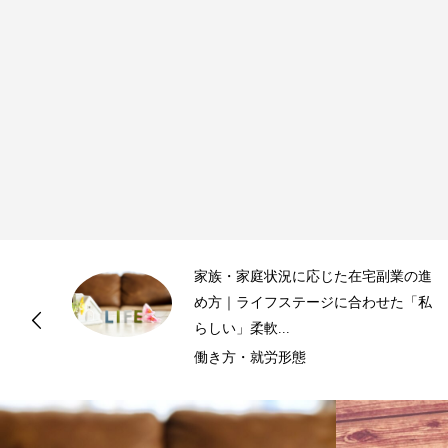
進
シニア世代に最適な在宅副業10選｜人
私
生経験を活かし、無理なく充実したセ
カンドライ...
働き方・就労形態