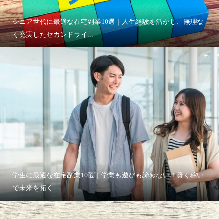
シニア世代に最適な在宅副業10選｜人生経験を活かし、無理な
く充実したセカンドライ...
学生に最適な在宅副業10選｜学業も遊びも諦めない！賢く稼い
で未来を拓く