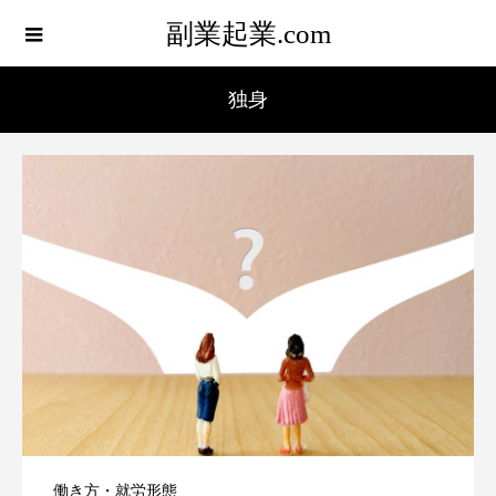
副業起業.com
独身
働き方・就労形態