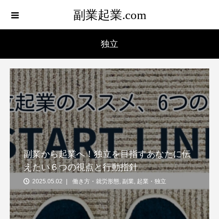
副業起業.com
独立
副業から起業へ！独立を目指すあなたに伝
えたい６つの視点と行動指針
2025.05.02
働き方・就労形態
,
副業
,
起業・独立