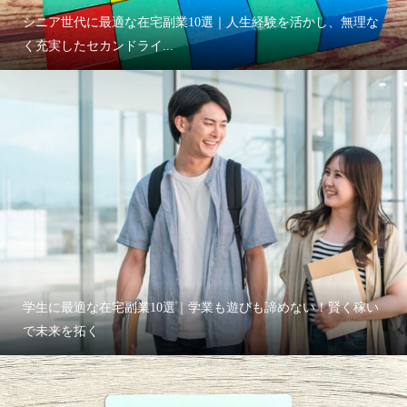
シニア世代に最適な在宅副業10選｜人生経験を活かし、無理な
く充実したセカンドライ...
学生に最適な在宅副業10選｜学業も遊びも諦めない！賢く稼い
で未来を拓く