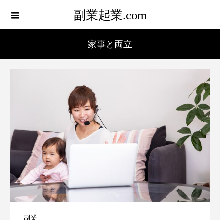
副業起業.com
家事と両立
副業