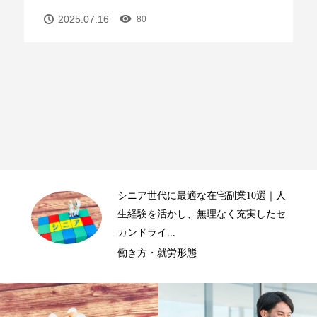
2025.07.16
80
人
学生に最適な在宅副業10選｜学業も遊
セ
びも諦めない！賢く稼いで未来を拓く
スキル・リスキリング・資格取得