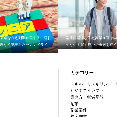
最適な在宅副業10選｜人生経験
学生に最適な在宅副業10選｜
理なく充実したセカンドライ...
めない！賢く稼いで未来を拓く
カテゴリー
スキル・リスキリング・
ビジネスインフラ
働き方・就労形態
副業
副業案件
在宅副業