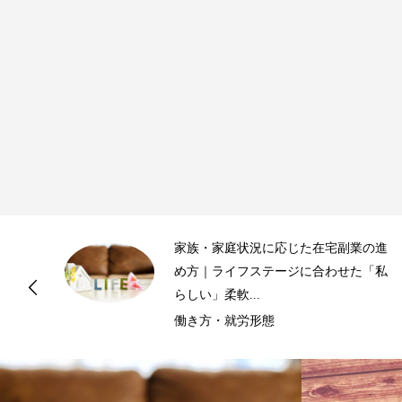
業の進
シニア世代に最適な在宅副業10選｜
た「私
生経験を活かし、無理なく充実した
カンドライ...
働き方・就労形態