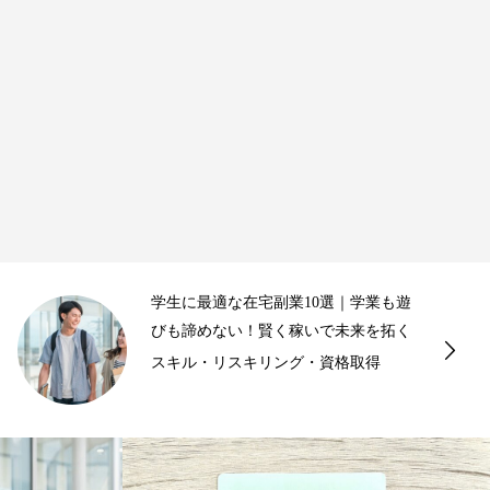
本業保有者・自営業者に最適な在宅副
業10選｜収入源を増やし、ビジネスを
さらに加速...
ビジネスインフラ