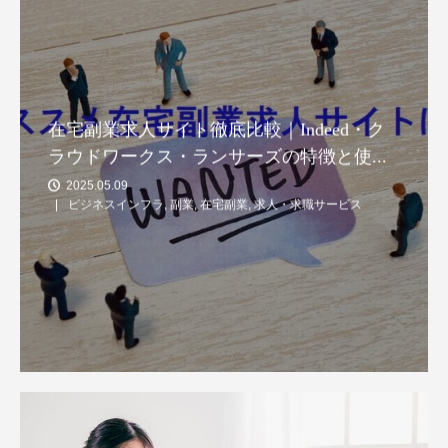
在宅副業求人サイト徹底比較｜Indeed・ク
ラウドワークス・ランサーズの特徴と使...
2025.05.09
ビジネスインフラ
,
副業
,
在宅副業
,
求人・求職サービス