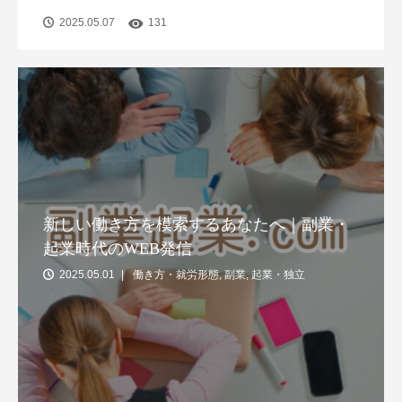
2025.05.07
131
新しい働き方を模索するあなたへ｜副業・
起業時代のWEB発信
2025.05.01
働き方・就労形態
,
副業
,
起業・独立